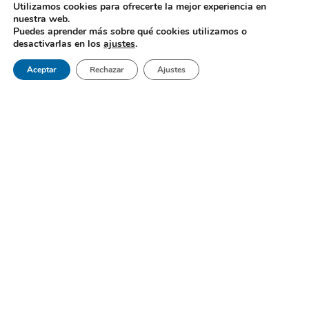
Utilizamos cookies para ofrecerte la mejor experiencia en
nuestra web.
Puedes aprender más sobre qué cookies utilizamos o
desactivarlas en los
ajustes
.
Aceptar
Rechazar
Ajustes
Gabel Dental es un centro de referencia al sur de Madrid; una
clínica dental en Móstoles que brinda lo mejor en medicina
bucodental.
Páginas
Inicio
Sobre Nosotros
Pedir Cita
Blog