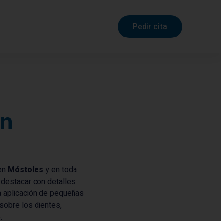
Pedir cita
en
 en
Móstoles
y en toda
 destacar con detalles
la aplicación de pequeñas
 sobre los dientes,
.