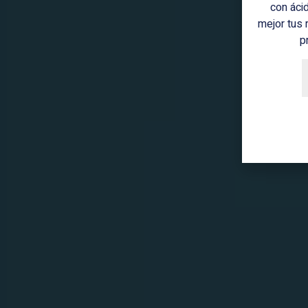
con áci
mejor tus 
p