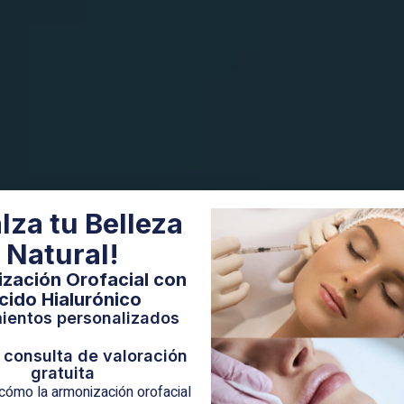
lza tu Belleza
Natural!
zación Orofacial con
cido Hialurónico
ientos personalizados
 consulta de valoración
gratuita
ómo la armonización orofacial