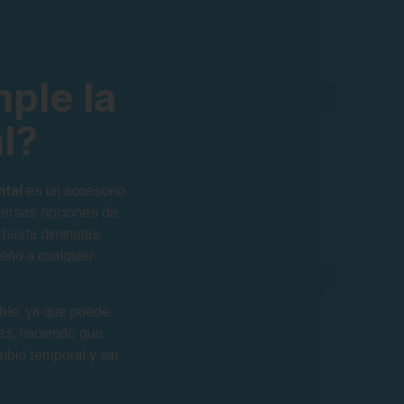
ple la
l?
ntal
es un accesorio
iversas opciones de
 hasta diminutas
eño a cualquier
ible, ya que puede
tes, haciendo que
mbio temporal y sin