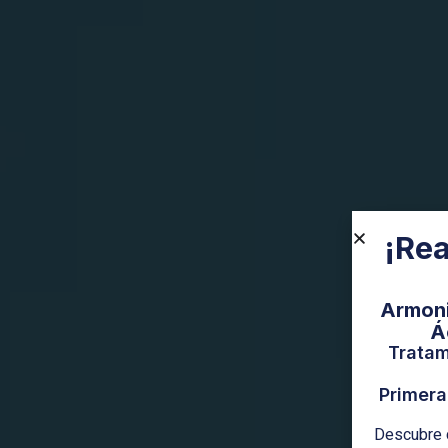
¡Rea
Armoni
Á
Tratam
Primera
Descubre c