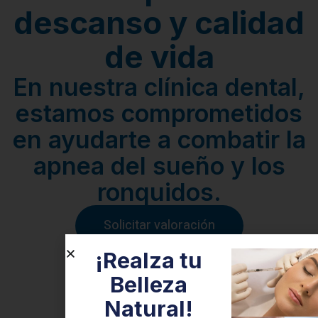
descanso y calidad
de vida
En nuestra clínica dental,
estamos comprometidos
en ayudarte a combatir la
apnea del sueño y los
ronquidos.
Solicitar valoración
¡Realza tu
Belleza
Natural!