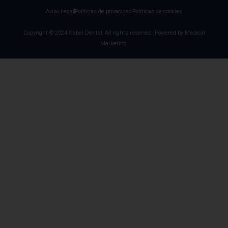
Aviso Legal
Políticas de privacidad
Políticas de cookies
Copyright © 2024 Gabel Dental, All rights reserved. Powered by Medical
Marketing.