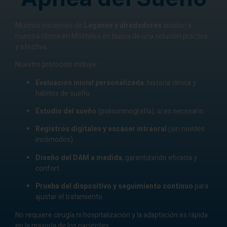
Muchos pacientes de
Leganés y alrededores
acuden a
nuestra clínica en Móstoles en busca de una solución práctica
y efectiva.
Nuestro protocolo incluye:
Evaluación inicial personalizada
: historia clínica y
hábitos de sueño.
Estudio del sueño
(polisomnografía), si es necesario.
Registros digitales y escáner intraoral
(sin moldes
incómodos).
Diseño del DAM a medida
, garantizando eficacia y
confort.
Prueba del dispositivo y seguimiento continuo
para
ajustar el tratamiento.
No requiere cirugía ni hospitalización y la adaptación es rápida
en la mayoría de los pacientes.