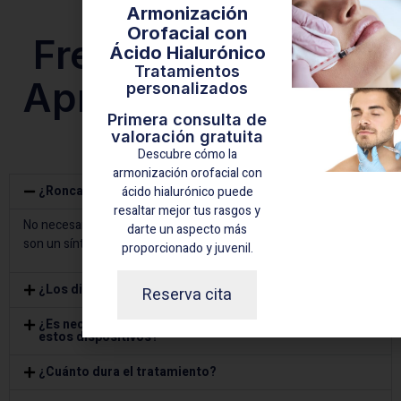
Preguntas
Armonización
Orofacial con
Frecuentes sobre
Ácido Hialurónico
Tratamientos
Apnea del sueño y
personalizados
Primera consulta de
ronquidos
valoración gratuita
Descubre cómo la
armonización orofacial con
¿Roncar siempre significa tener apnea del sueño?
ácido hialurónico puede
resaltar mejor tus rasgos y
No necesariamente. Pero los ronquidos fuertes y persistentes
darte un aspecto más
son un síntoma común, por lo que conviene evaluarlo.
proporcionado y juvenil.
¿Los dispositivos dentales para la apnea son cómodos?
Reserva cita
¿Es necesario hacer un estudio del sueño para usar
estos dispositivos?
¿Cuánto dura el tratamiento?