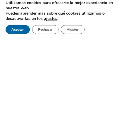
Utilizamos cookies para ofrecerte la mejor experiencia en
nuestra web.
Puedes aprender más sobre qué cookies utilizamos o
desactivarlas en los
ajustes
.
Aceptar
Rechazar
Ajustes
Gabel Dental es un centro de referencia al sur de Madrid; una
clínica dental en Móstoles que brinda lo mejor en medicina
bucodental.
Páginas
Inicio
Sobre Nosotros
Pedir Cita
Blog