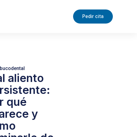
Pedir cita
 bucodental
l aliento
rsistente:
r qué
arece y
ómo