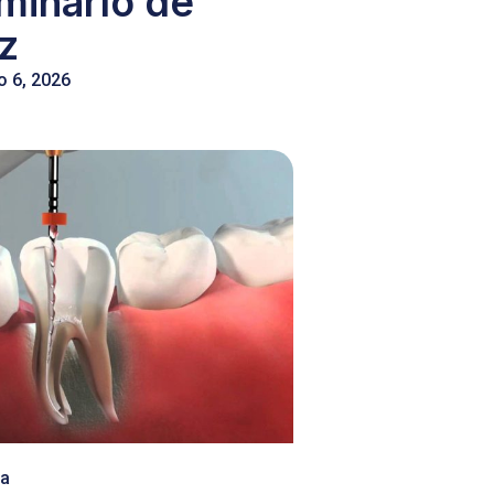
iminarlo de
íz
o 6, 2026
ra