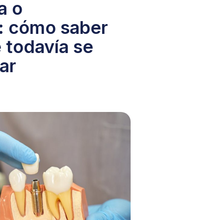
a o
: cómo saber
e todavía se
ar