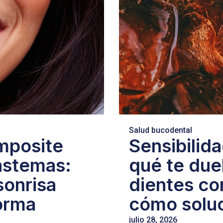
Salud bucodental
omposite
Sensibilida
iastemas:
qué te due
sonrisa
dientes con
orma
cómo soluc
julio 28, 2026