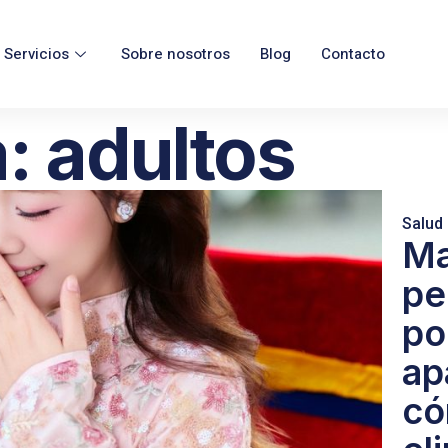
Servicios
Sobre nosotros
Blog
Contacto
: adultos
Salud
Ma
pe
po
ap
c