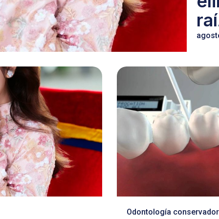
el
ra
agost
Odontología conservado