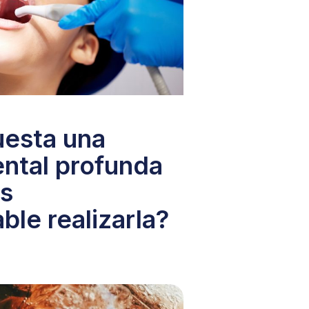
uesta una
ental profunda
es
le realizarla?