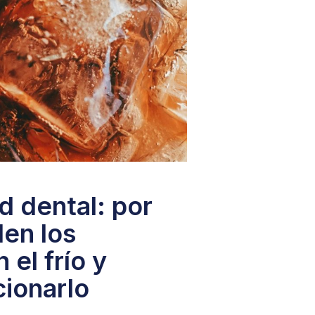
d dental: por
len los
 el frío y
ionarlo