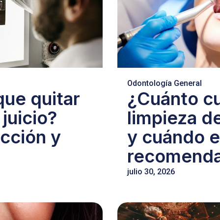
Odontología General
ue quitar
¿Cuánto c
 juicio?
limpieza d
acción y
y cuándo 
recomendab
julio 30, 2026