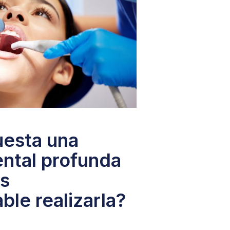
uesta una
ental profunda
es
le realizarla?