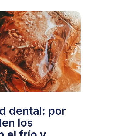
d dental: por
len los
 el frío y