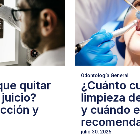
Odontología General
ue quitar
¿Cuánto c
 juicio?
limpieza d
acción y
y cuándo 
recomendab
julio 30, 2026