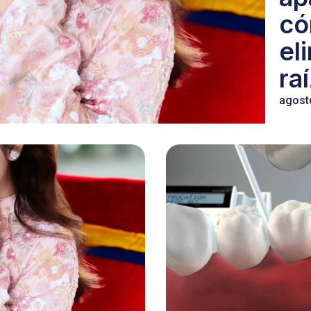
c
el
ra
agost