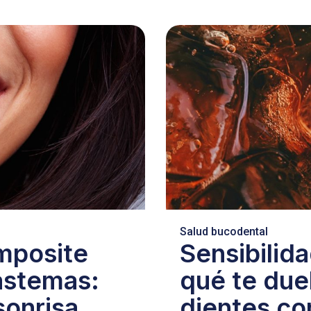
Salud bucodental
omposite
Sensibilida
iastemas:
qué te due
sonrisa
dientes con