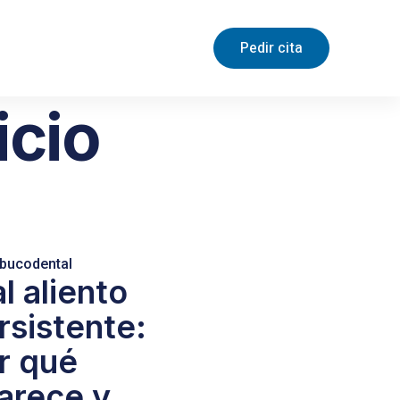
Pedir cita
icio
 bucodental
l aliento
rsistente:
r qué
arece y