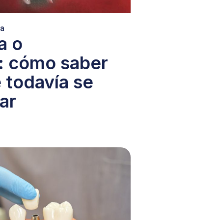
ra
a o
: cómo saber
e todavía se
ar