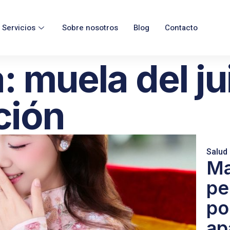
Servicios
Sobre nosotros
Blog
Contacto
: muela del ju
ción
Salud
Ma
pe
po
ap