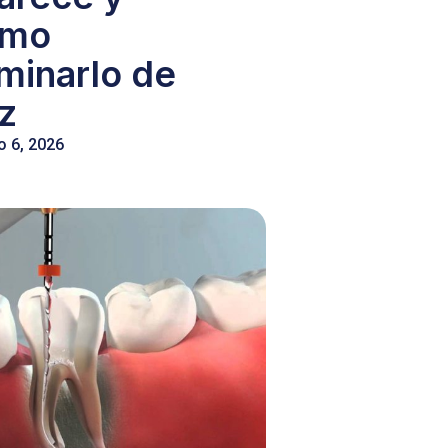
ómo
iminarlo de
íz
o 6, 2026