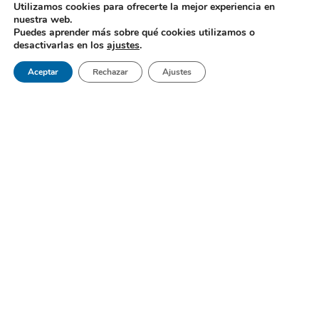
Utilizamos cookies para ofrecerte la mejor experiencia en
nuestra web.
Puedes aprender más sobre qué cookies utilizamos o
desactivarlas en los
ajustes
.
Aceptar
Rechazar
Ajustes
Gabel Dental es un centro de referencia al sur de Madrid; una
clínica dental en Móstoles que brinda lo mejor en medicina
bucodental.
Páginas
Inicio
Sobre Nosotros
Pedir Cita
Blog