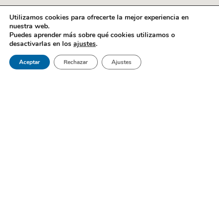
Utilizamos cookies para ofrecerte la mejor experiencia en
nuestra web.
Puedes aprender más sobre qué cookies utilizamos o
desactivarlas en los
ajustes
.
Aceptar
Rechazar
Ajustes
Gabel Dental es un centro de referencia al sur de Madrid; una
clínica dental en Móstoles que brinda lo mejor en medicina
bucodental.
Páginas
Inicio
Sobre Nosotros
Pedir Cita
Blog