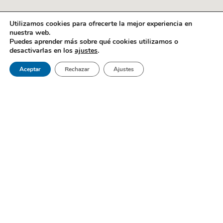
Utilizamos cookies para ofrecerte la mejor experiencia en
nuestra web.
Puedes aprender más sobre qué cookies utilizamos o
desactivarlas en los
ajustes
.
Aceptar
Rechazar
Ajustes
Gabel Dental es un centro de referencia al sur de Madrid; una
clínica dental en Móstoles que brinda lo mejor en medicina
bucodental.
Páginas
Inicio
Sobre Nosotros
Pedir Cita
Blog