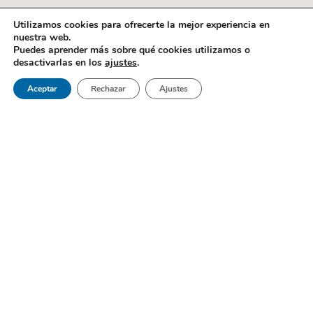
Utilizamos cookies para ofrecerte la mejor experiencia en
nuestra web.
Puedes aprender más sobre qué cookies utilizamos o
desactivarlas en los
ajustes
.
Aceptar
Rechazar
Ajustes
Gabel Dental es un centro de referencia al sur de Madrid; una
clínica dental en Móstoles que brinda lo mejor en medicina
bucodental.
Páginas
Inicio
Sobre Nosotros
Pedir Cita
Blog