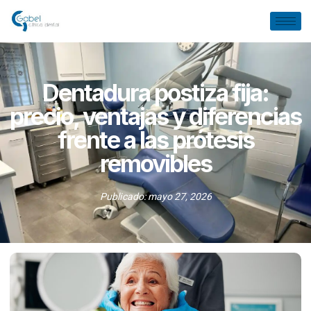
Dentadura postiza fija:
precio, ventajas y diferencias
frente a las prótesis
removibles
Publicado:
mayo 27, 2026