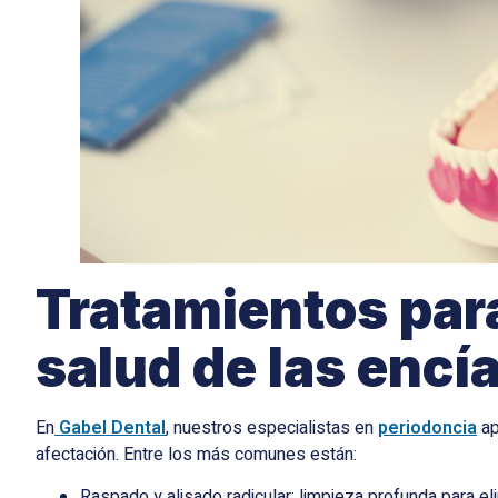
Tratamientos para
salud de las encí
En
Gabel Dental
, nuestros especialistas en
periodoncia
ap
afectación. Entre los más comunes están:
Raspado y alisado radicular: limpieza profunda para eli