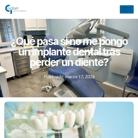
¿Qué pasa si no me pongo
un implante dental tras
perder un diente?
Publicado:
marzo 17, 2026