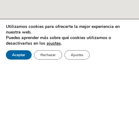
Utilizamos cookies para ofrecerte la mejor experiencia en
nuestra web.
Puedes aprender más sobre qué cookies utilizamos o
desactivarlas en los
ajustes
.
Aceptar
Rechazar
Ajustes
Gabel Dental es un centro de referencia al sur de Madrid; una
clínica dental en Móstoles que brinda lo mejor en medicina
bucodental.
Páginas
Inicio
Sobre Nosotros